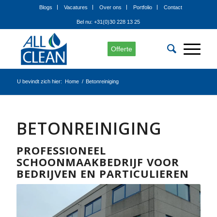
Blogs
Vacatures
Over ons
Portfolio
Contact
Bel nu: +31(0)30 228 13 25
Offerte
U bevindt zich hier:
Home
/
Betonreiniging
BETONREINIGING
PROFESSIONEEL
SCHOONMAAKBEDRIJF VOOR
BEDRIJVEN EN
PARTICULIEREN