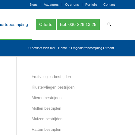
Blogs
Vacatures
Over ons
Portfolio
Contact
ertebestrijding
Offerte
Bel: 030-228 13 25
U bevindt zich hier:
Home
/
Ongediertebestrijding Utrecht
Fruitvliegjes bestrijden
Klustervliegen bestrijden
Mieren bestrijden
Mollen bestrijden
Muizen bestrijden
Ratten bestrijden