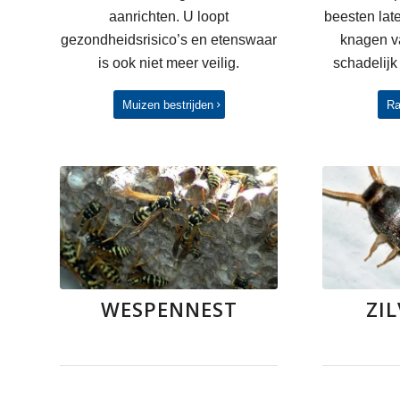
aanrichten. U loopt
beesten lat
gezondheidsrisico’s en etenswaar
knagen va
is ook niet meer veilig.
schadelijk
Muizen bestrijden
Ra
WESPENNEST
ZIL