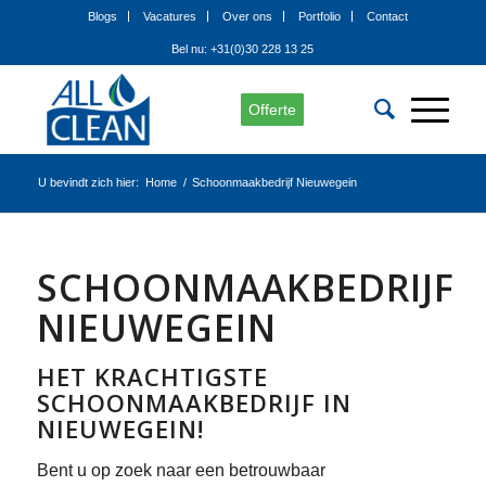
Blogs
Vacatures
Over ons
Portfolio
Contact
Bel nu: +31(0)30 228 13 25
Offerte
U bevindt zich hier:
Home
/
Schoonmaakbedrijf Nieuwegein
SCHOONMAAKBEDRIJF
NIEUWEGEIN
HET KRACHTIGSTE
SCHOONMAAKBEDRIJF IN
NIEUWEGEIN!
Bent u op zoek naar een betrouwbaar