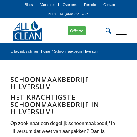
Blogs
Vacatures
Over ons
Portfolio
Contact
Bel nu: +31(0)30 228 13 25
Offerte
U bevindt zich hier:
Home
/
Schoonmaakbedrijf Hilversum
SCHOONMAAKBEDRIJF
HILVERSUM
HET KRACHTIGSTE
SCHOONMAAKBEDRIJF IN
HILVERSUM!
Op zoek naar een degelijk schoonmaakbedrijf in
Hilversum dat weet van aanpakken? Dan is