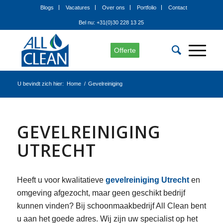
Blogs
Vacatures
Over ons
Portfolio
Contact
Bel nu: +31(0)30 228 13 25
Offerte
U bevindt zich hier:
Home
/
Gevelreiniging
GEVELREINIGING
UTRECHT
Heeft u voor kwalitatieve
gevelreiniging Utrecht
en
omgeving afgezocht, maar geen geschikt bedrijf
kunnen vinden? Bij schoonmaakbedrijf All Clean bent
u aan het goede adres. Wij zijn uw specialist op het