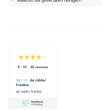
Waarom uw gevel laten reinigen?
/
8
10
95 reviews
10
/
10
de ridder
frankie
de ridder frankie