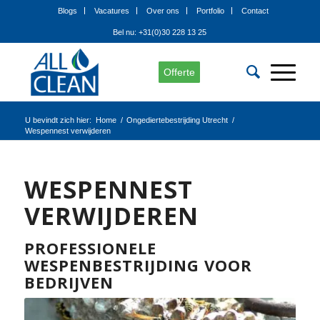
Blogs
Vacatures
Over ons
Portfolio
Contact
Bel nu: +31(0)30 228 13 25
Offerte
U bevindt zich hier:
Home
/
Ongediertebestrijding Utrecht
/
Wespennest verwijderen
WESPENNEST
VERWIJDEREN
PROFESSIONELE
WESPENBESTRIJDING VOOR
BEDRIJVEN