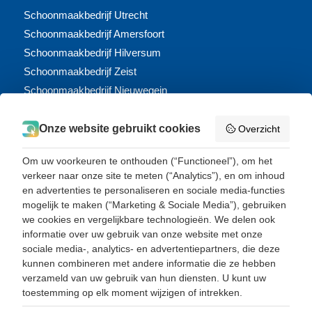
Schoonmaakbedrijf Utrecht
Schoonmaakbedrijf Amersfoort
Schoonmaakbedrijf Hilversum
Schoonmaakbedrijf Zeist
Schoonmaakbedrijf Nieuwegein
Schoonmaakbedrijf Houten
Schoonmaakbedrijf Doorn
Onze website gebruikt cookies
Overzicht
Schoonmaakbedrijf Maarssen
Om uw voorkeuren te onthouden (“Functioneel”), om het
Glazenwasser Amersfoort
verkeer naar onze site te meten (“Analytics”), en om inhoud
en advertenties te personaliseren en sociale media-functies
mogelijk te maken (“Marketing & Sociale Media”), gebruiken
we cookies en vergelijkbare technologieën. We delen ook
informatie over uw gebruik van onze website met onze
ONZE GEGEVENS
sociale media-, analytics- en advertentiepartners, die deze
kunnen combineren met andere informatie die ze hebben
All Clean schoonmaak- en bedrijfsdiensten B.V.
verzameld van uw gebruik van hun diensten. U kunt uw
toestemming op elk moment wijzigen of intrekken.
Willem Arntszlaan 119