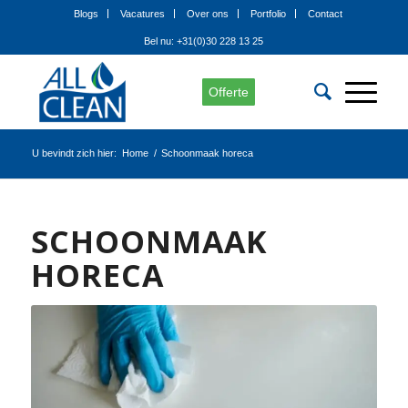
Blogs
Vacatures
Over ons
Portfolio
Contact
Bel nu: +31(0)30 228 13 25
Offerte
U bevindt zich hier:
Home
/
Schoonmaak horeca
SCHOONMAAK
HORECA