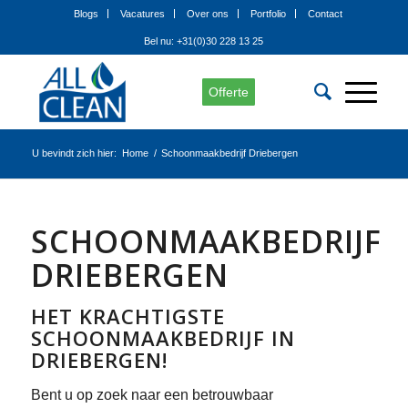
Blogs
Vacatures
Over ons
Portfolio
Contact
Bel nu: +31(0)30 228 13 25
Offerte
U bevindt zich hier:
Home
/
Schoonmaakbedrijf Driebergen
SCHOONMAAKBEDRIJF
DRIEBERGEN
HET KRACHTIGSTE
SCHOONMAAKBEDRIJF IN
DRIEBERGEN!
Bent u op zoek naar een betrouwbaar