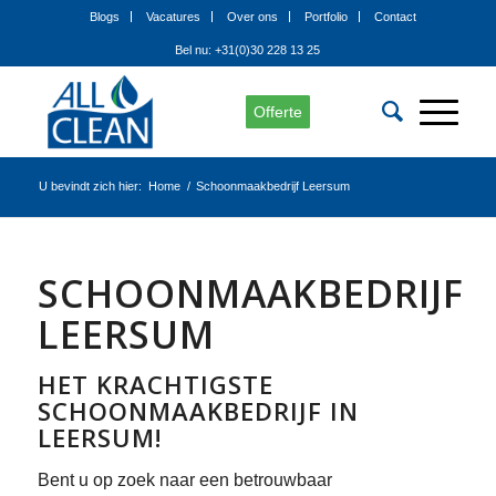
Blogs
Vacatures
Over ons
Portfolio
Contact
Bel nu: +31(0)30 228 13 25
Offerte
U bevindt zich hier:
Home
/
Schoonmaakbedrijf Leersum
SCHOONMAAKBEDRIJF
LEERSUM
HET KRACHTIGSTE
SCHOONMAAKBEDRIJF IN
LEERSUM!
Bent u op zoek naar een betrouwbaar