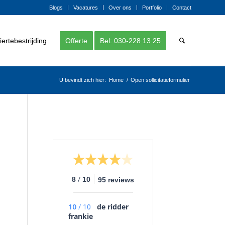
Blogs
Vacatures
Over ons
Portfolio
Contact
ertebestrijding
Offerte
Bel: 030-228 13 25
U bevindt zich hier:
Home
/
Open sollicitatieformulier
/
8
10
95 reviews
10
/
10
de ridder
frankie