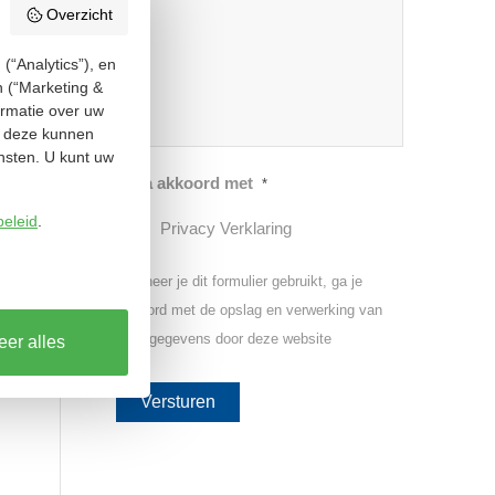
Overzicht
(“Analytics”), en
n (“Marketing &
ormatie over uw
ie deze kunnen
nsten. U kunt uw
Ik ga akkoord met
*
beleid
.
Privacy Verklaring
Wanneer je dit formulier gebruikt, ga je
akkoord met de opslag en verwerking van
jouw gegevens door deze website
er alles