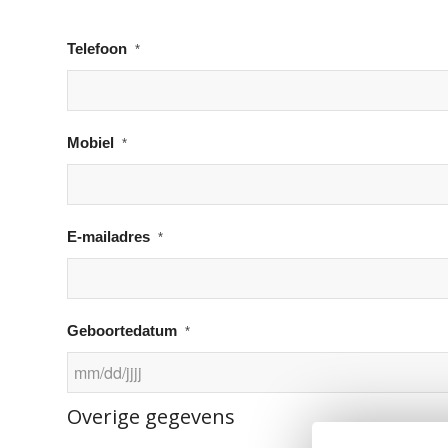
Telefoon
*
Mobiel
*
E-mailadres
*
Geboortedatum
*
MM
Overige gegevens
slash