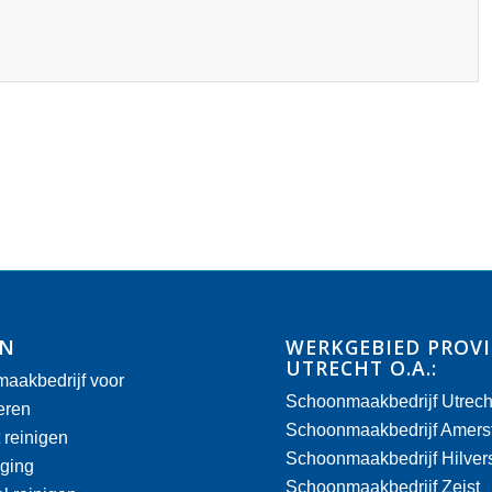
EN
WERKGEBIED PROVI
UTRECHT O.A.:
aakbedrijf voor
Schoonmaakbedrijf Utrech
ieren
Schoonmaakbedrijf Amersf
 reinigen
Schoonmaakbedrijf Hilve
iging
Schoonmaakbedrijf Zeist