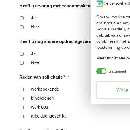
DD
Onze websit
Heeft u ervaring met schoonmaken?
*
slash
Om uw voorkeuren 
JJJJ
Ja
om inhoud en adve
Nee
Sociale Media”), 
gebruik van onze 
combineren met an
Heeft u nog andere opdrachtgevers?
*
toestemming op el
Ja
Meer informatie ov
Nee
Functioneel
Reden van sollicitatie?
*
werkzoekende
Weiger
bijverdienen
werkloos
arbeidsongeschikt