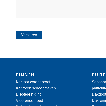
BINNEN
BUIT
Kantoor coronaproof
Schoonm
Kantoren schoonmaken
particul
Dieptereiniging
Dakgoot
Vloeronderhoud
Dakrein