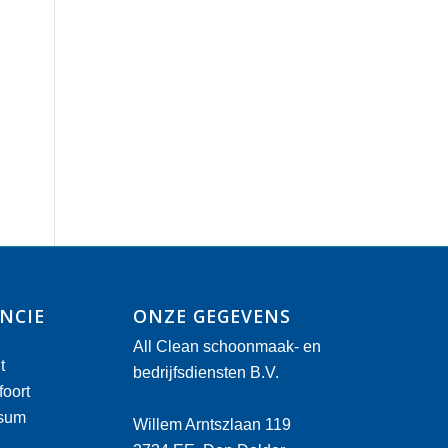
NCIE
ONZE GEGEVENS
All Clean schoonmaak- en
t
bedrijfsdiensten B.V.
oort
rsum
Willem Arntszlaan 119