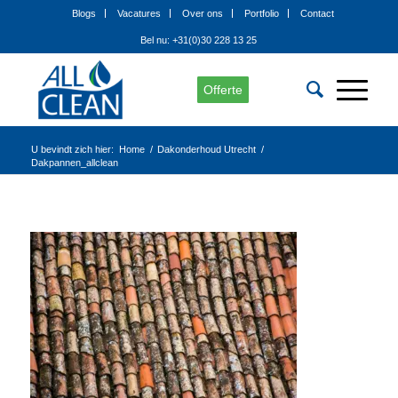
Blogs
Vacatures
Over ons
Portfolio
Contact
Bel nu: +31(0)30 228 13 25
Offerte
U bevindt zich hier:
Home
/
Dakonderhoud Utrecht
/
Dakpannen_allclean