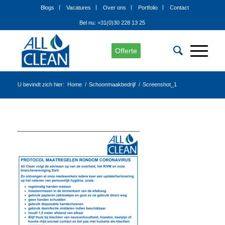
Blogs
Vacatures
Over ons
Portfolio
Contact
Bel nu: +31(0)30 228 13 25
Offerte
U bevindt zich hier:
Home
/
Schoonmaakbedrijf
/
Screenshot_1