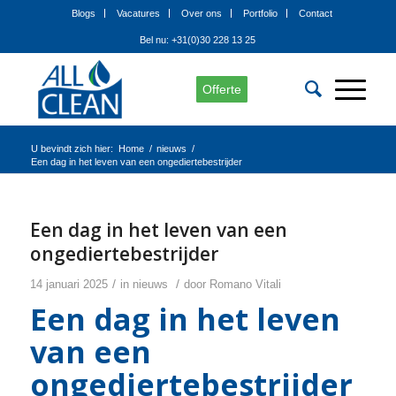
Blogs
Vacatures
Over ons
Portfolio
Contact
Bel nu: +31(0)30 228 13 25
Offerte
U bevindt zich hier:
Home
/
nieuws
/
Een dag in het leven van een ongediertebestrijder
Een dag in het leven van een
ongediertebestrijder
/
/
14 januari 2025
in
nieuws
door
Romano Vitali
Een dag in het leven
van een
ongediertebestrijder