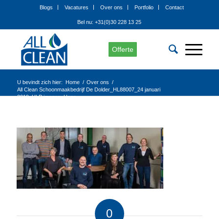
Blogs
Vacatures
Over ons
Portfolio
Contact
Bel nu: +31(0)30 228 13 25
Offerte
U bevindt zich hier:
Home
/
Over ons
/
All Clean Schoonmaakbedrijf De Dolder_HL88007_24 januari
2019_HLP images_Hans...
0