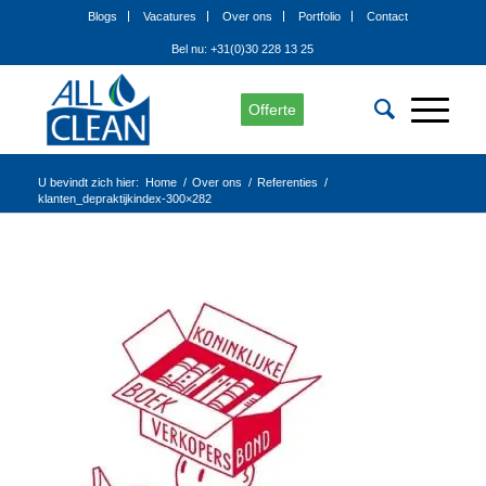
Blogs
Vacatures
Over ons
Portfolio
Contact
Bel nu: +31(0)30 228 13 25
Offerte
U bevindt zich hier:
Home
/
Over ons
/
Referenties
/
klanten_depraktijkindex-300×282