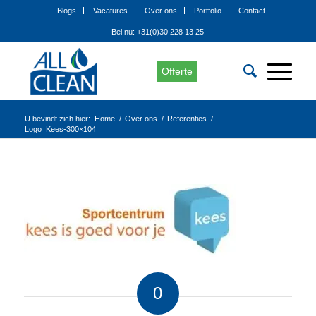
Blogs
Vacatures
Over ons
Portfolio
Contact
Bel nu: +31(0)30 228 13 25
Offerte
U bevindt zich hier:
Home
/
Over ons
/
Referenties
/
Logo_Kees-300×104
0