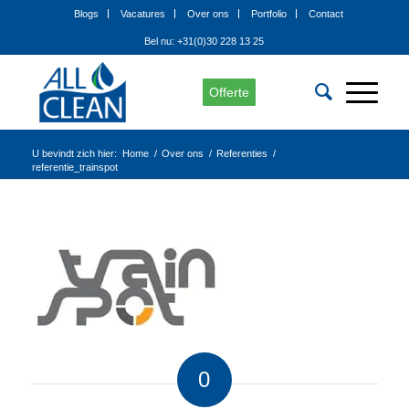
Blogs
Vacatures
Over ons
Portfolio
Contact
Bel nu: +31(0)30 228 13 25
Offerte
U bevindt zich hier:
Home
/
Over ons
/
Referenties
/
referentie_trainspot
0