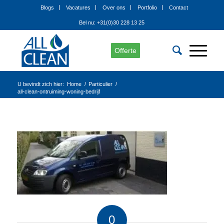
Blogs
Vacatures
Over ons
Portfolio
Contact
Bel nu: +31(0)30 228 13 25
Offerte
U bevindt zich hier:
Home
/
Particulier
/
all-clean-ontruiming-woning-bedrijf
0